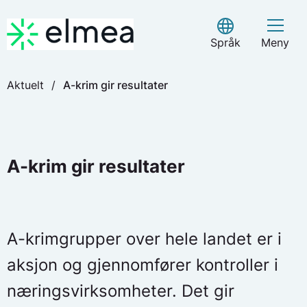
Skip
to
Select Language
content
Språk
Meny
Aktuelt
/
A-krim gir resultater
A-krim gir resultater
A-krimgrupper over hele landet er i
aksjon og gjennomfører kontroller i
næringsvirksomheter. Det gir