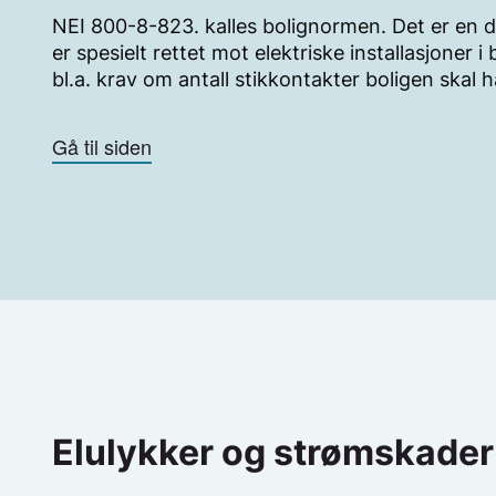
tilkobling av det utstyret som den skal forsyne
NEI 800-8-823. kalles bolignormen. Det er en 
kurs vil ikke være egnet til forutsatt bruk, med
er spesielt rettet mot elektriske installasjoner 
prosjektert og utført for tilkobling av det utstyr
bl.a. krav om antall stikkontakter boligen skal h
dedikert kurs. Kravet til dedikert kurs kommer 
feks solcellepaneler kan tilføre den elektriske i
Gå til siden
risikomomenter som må ivaretas spesielt. For 
DC-komponenter, som hindrer tradisjonelle jordf
fungere korrekt.
Elulykker og strømskader