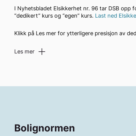
I Nyhetsbladet Elsikkerhet nr. 96 tar DSB opp f
“dedikert” kurs og “egen” kurs.
Last ned Elsikke
Klikk på Les mer for ytterligere presisjon av ded
Les mer
DSB viser til NK64s “Tolkning 2: NEK 400-7-151
751.302.1.102.1” hvor det blant annet kommer fr
som leveres med en pluggbar enhet for tilkoblin
elektriske installasjonen, bare kan benyttes de
dedikert kurs for hver pluggbar enhet.
Se også
solcellepaneler
.
Begrepene “dedikert kurs” og “egen kurs” bruk
Bolignormen
noe som er uheldig, da de har forskjellige bety
derfor at med en dedikert kurs – menes det en