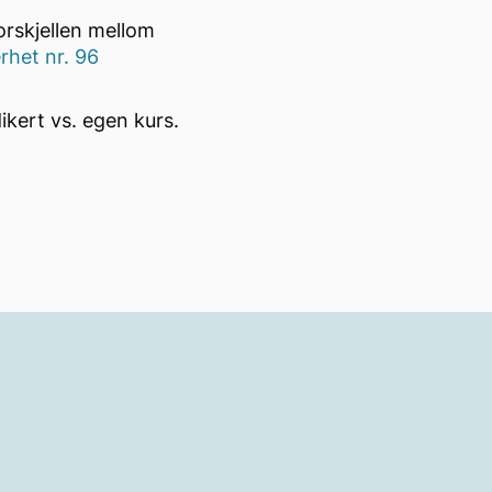
orskjellen mellom
rhet nr. 96
ikert vs. egen kurs.
:2022, avsnitt
em at solcellepaneler
g direkte inn i den
rsom de plugges inn i en
 egen sak om pluggbare
es ofte om hverandre,
dning. DSB presiseres
 kurs som er ment for