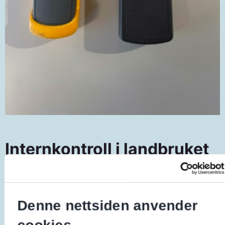
Internkontroll i landbruket
I landbruket må du også jobbe systematisk
for å forebygge brann og ulykker med
elektrisk årsak som et ledd i HMS-arbeidet.
Denne nettsiden anvender
Det gjelder uansett om du driver med
cookies