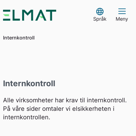
Skip
to
Select Language
content
Språk
Meny
Internkontroll
Internkontroll
Alle virksomheter har krav til internkontroll.
På våre sider omtaler vi elsikkerheten i
internkontrollen.