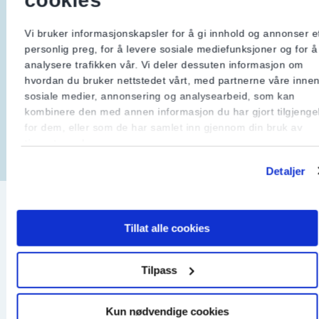
husdyrhold eller om du bruker
driftsbygningen kun til korntørking, verksted
Vi bruker informasjonskapsler for å gi innhold og annonser e
e.l.
personlig preg, for å levere sosiale mediefunksjoner og for å
analysere trafikken vår. Vi deler dessuten informasjon om
Gå til siden
hvordan du bruker nettstedet vårt, med partnerne våre inne
sosiale medier, annonsering og analysearbeid, som kan
kombinere den med annen informasjon du har gjort tilgjengel
for dem, eller som de har samlet inn gjennom din bruk av
tjenestene deres.
Detaljer
Tillat alle cookies
Tilpass
Kun nødvendige cookies