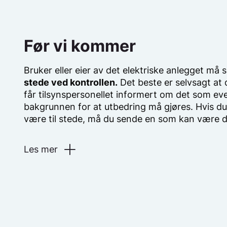
Før vi kommer
Bruker eller eier av det elektriske anlegget må 
stede ved kontrollen.
Det beste er selvsagt at d
får tilsynspersonellet informert om det som eve
bakgrunnen for at utbedring må gjøres. Hvis du 
være til stede, må du sende en som kan være di
Les mer
Har du, eller har hatt problemer med det elek
med elektriske apparater?