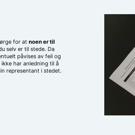
sørge for at
noen er til
u selv er til stede. Da
ntuelt påvises av feil og
ikke har anledning til å
n representant i stedet.
triske anlegget, eller