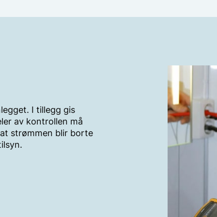
entuelle sikringer på
arbeider? Ha
ngelig.
egget. I tillegg gis
ler av kontrollen må
 at strømmen blir borte
ilsyn.