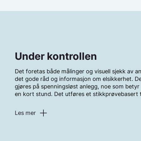
Gjør det lett å komme til sikringsskap og ev
loftet.
Har du nytt hus, eller fått utført elektriske 
samsvarserklæring og dokumentasjon tilgje
Under kontrollen
Det foretas både målinger og visuell sjekk av anl
Se hva samsvarserklæring og dokumentasjon er.
det gode råd og informasjon om elsikkerhet. De
gjøres på spenningsløst anlegg, noe som betyr
en kort stund. Det utføres et stikkprøvebasert t
Les mer