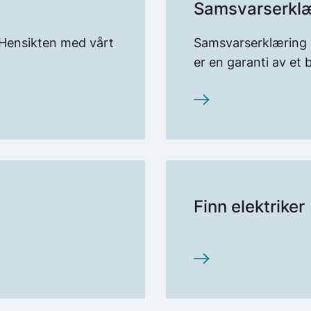
Samsvarserklæ
! Hensikten med vårt
Samsvarserklæring
edring av feil eller
er en garanti av et b
ten kan forlenges
ngig av
m ble funnet.
enge utbedringsfristen.
Finn elektriker