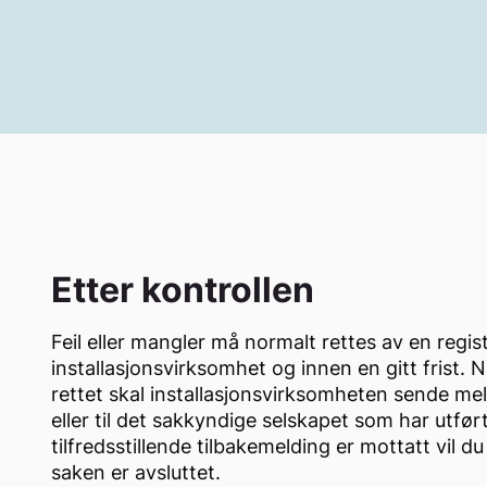
Dette er noe av det som sjekkes:
inntakssikringer
sikringsskap
jordingsanlegg
defekt materiell
skjøteledninger
Etter kontrollen
bruk av apparater og utstyr
Tilsynspersonellet må ha tilgang til alle deler 
Feil eller mangler må normalt rettes av en regis
er spesielle forhold som skulle tilsi noe annet. D
installasjonsvirksomhet og innen en gitt frist. N
eieren også har sørget for tilgang til eventuelle 
rettet skal installasjonsvirksomheten sende mel
utleieleiligheter som hører til boligen.
eller til det sakkyndige selskapet som har utført
tilfredsstillende tilbakemelding er mottatt vil d
saken er avsluttet.
Hvor lenge kontrollen varer, er avhengig av stø