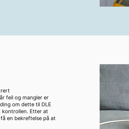
av boligen med mindre det
trert
et er derfor viktig at
år feil og mangler er
hybler eller
ding om dette til DLE
 kontrollen. Etter at
u få en bekreftelse på at
rrelse av boligen, alderen