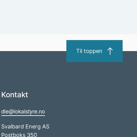
Til toppen
Kontakt
dle@lokalstyre.no
Svalbard Energ AS
Postboks 350