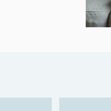
inutter, men beregne
port som beskriver
 feil eller mangler, vil
trert
feil og mangler er rettet
dette til DLE, eller til
len. Etter at
u få en bekreftelse på at