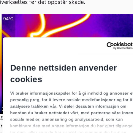
iverksettes før det oppstår skade.
Denne nettsiden anvender
cookies
Vi bruker informasjonskapsler for å gi innhold og annonser e
personlig preg, for å levere sosiale mediefunksjoner og for å
analysere trafikken vår. Vi deler dessuten informasjon om
hvordan du bruker nettstedet vårt, med partnerne våre inne
Et bilde som indikerer varmgang. Ved slike
sosiale medier, annonsering og analysearbeid, som kan
temperaturer kan isolasjonen svekkes og risikoen for
kombinere den med annen informasjon du har gjort tilgjengel
for dem, eller som de har samlet inn gjennom din bruk av