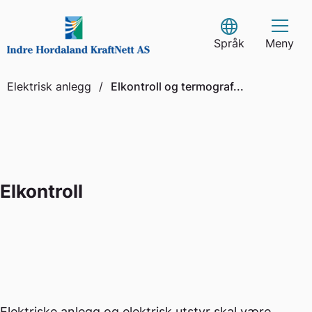
Skip
to
Select Language
content
Språk
Meny
Elektrisk anlegg
/
Elkontroll og termograf...
Elkontroll
Elektriske anlegg og elektrisk utstyr skal være