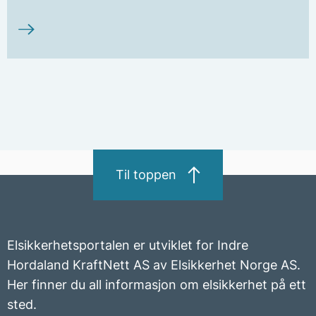
Jordfeilvarsler brukes ikke i nyere boliger, siden
det brukes jordfeilbryter i stedet. Har du et anlegg
med jordfeilvarsler, er det lurt å bytte ut denne
med jordfeilbryter.
Til toppen
Elsikkerhetsportalen er utviklet for Indre
Hordaland KraftNett AS av Elsikkerhet Norge AS.
Her finner du all informasjon om elsikkerhet på ett
sted.