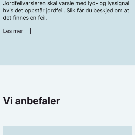
Jordfeilvarsleren skal varsle med lyd- og lyssignal
hvis det oppstår jordfeil. Slik får du beskjed om at
det finnes en feil.
Les mer
Dette gjør du når det varsles om feil:
Slå av alle kurssikringer. Hvis jordfeilvarsleren
overvåker bare deler av installasjonen slår du
kun av de kursene som varsleren overvåker.
Vi anbefaler
Enkelte varslere kan få strømtilførsel fra en av
kurssikringene. Den kursen må stå på for at
varsleren skal virke. Informasjon om dette ser
du på kursfortegnelsen.