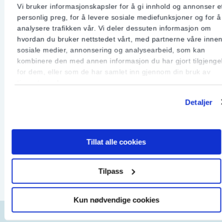
Vi bruker informasjonskapsler for å gi innhold og annonser e
lufttilførselen til brannen.
personlig preg, for å levere sosiale mediefunksjoner og for å
analysere trafikken vår. Vi deler dessuten informasjon om
hvordan du bruker nettstedet vårt, med partnerne våre inne
Jordfeilbryter
sosiale medier, annonsering og analysearbeid, som kan
kombinere den med annen informasjon du har gjort tilgjengel
for dem, eller som de har samlet inn gjennom din bruk av
​En jordfeilbryter skal automatisk koble ut
tjenestene deres.
strømmen dersom det oppstår en jordfeil i det
elektriske anlegget eller i noen av de tilkoblede
Detaljer
apparatene. På denne måten beskyttes du mot
støt og strømgjennomgang ved jordfeil.
Tillat alle cookies
Les mer
Tilpass
I noen sikringsskap er det en overordnet
Kun nødvendige cookies
jordfeilbryter for alle sikringene, mens i andre er
det installert jordfeilautomater. Da har hver enkelt