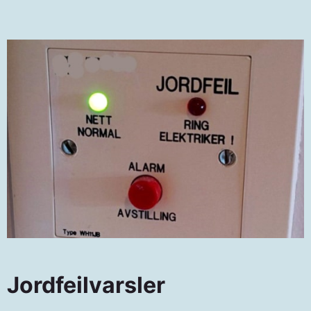
kurs en jordfeilbryter.
Dersom du ikke har jordfeilbrytere i ditt
sikringsskap, bør du vurdere en
ombygging av sikringsskapet.
Det er ikke noe formelt krav om å ettermontere
jordfeilbrytere, men det vil absolutt øke
sikkerheten til det elektriske anlegget.
Slik tester du jordfeilbryter
Jordfeilvarsler