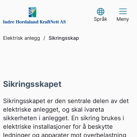
Skip
to
Select Language
content
Språk
Meny
Elektrisk anlegg
/
Sikringsskap
Sikringsskapet
Sikringsskapet er den sentrale delen av det
elektriske anlegget, og skal ivareta
sikkerheten i anlegget. En sikring brukes i
elektriske installasjoner for å beskytte
ledninger og apparater mot overbelastning