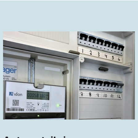
over tid.
Du må aldri sette inn større sikringer enn det
som står i kursfortegnelsen.
Bruk av for store
eller falske sikringer kan føre til
overbelastning av ledningen
. Dette har ført til
en rekke branner.
Sjekk at bunnskruen (porselensring) er intakt
slik at det ikke er mulig å sette inn en for stor
sikring.
Det er ulovlig å manipulere sikringer fordi
det innebærer brannfare.
Du må følge med på at sikringene ikke er
unormalt varme.
Sjekk det om vinteren når
strømforbruket er størst.
Hvis de er så varme
at du ikke kan holde hånden på dem, må du