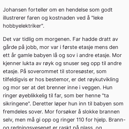
Johansen forteller om en hendelse som godt
illustrerer faren og kostnaden ved å "leke
hobbyelektriker".
Det var tidlig om morgenen. Far hadde dratt av
gårde på jobb, mor var i første etasje mens den
ett år gamle babyen lå og sov i andre etasje. Mor
kjenner lukta av røyk og snuser seg opp til andre
etasje. På soverommet til storesøster, som
tilfeldigvis er hos bestemor, er det røykutvikling
og mor ser at det brenner inne i veggen. Hun
ringer øyeblikkelig til far, som ber henne "ta
sikringene". Deretter løper hun inn til babyen som
fremdeles sover. Mor forsøker å slokke brannen
selv, men må gi opp og ringer 110 for hjelp. Brann-
og redningsvesenet er raskt på plass, og