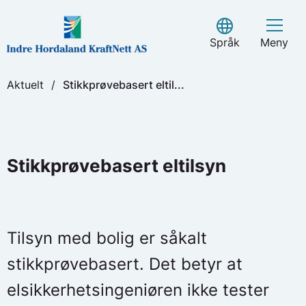
Skip
to
Select Language
content
Språk
Meny
Aktuelt
/
Stikkprøvebasert eltil...
Stikkprøvebasert eltilsyn
Tilsyn med bolig er såkalt
stikkprøvebasert. Det betyr at
elsikkerhetsingeniøren ikke tester