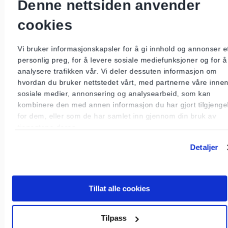
Denne nettsiden anvender
at det ikke er varmgang i brytere,
koblingsbokser, stikkontakter etc. (visuell
cookies
kontroll).
Vi bruker informasjonskapsler for å gi innhold og annonser e
Tilkoblet utstyr
personlig preg, for å levere sosiale mediefunksjoner og for å
analysere trafikken vår. Vi deler dessuten informasjon om
at varmeovner ikke er tildekket.
hvordan du bruker nettstedet vårt, med partnerne våre inne
sosiale medier, annonsering og analysearbeid, som kan
bruken av skjøteledning.
kombinere den med annen informasjon du har gjort tilgjengel
for dem, eller som de har samlet inn gjennom din bruk av
tjenestene deres.
komfyren måles spesielt for ev. isolasjonsfeil og
støpsel sjekkes for eventuell varmgang.
Sjekk
Detaljer
om du har komfyrvakt ref. krav.
Før DLE kommer, sjekk at du har all
Tillat alle cookies
dokumentasjon og samsvarserklæring
på elektrisk
arbeid utført tilgjengelig.
Tilpass