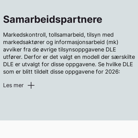
markedstilsynsarbeid. Oppdraget er beskrevet i
DSBs instruks for DLE, kapittel 7.7.
Samarbeidspartnere
DLE, med spesielle oppgaver innen
markedstilsyn, har et spesielt ansvar for
Markedskontroll, tollsamarbeid, tilsyn med
å gjøre kontroll av produkter hos
markedsaktører og informasjonsarbeid (mk)
detaljister, tilsyn med importører og
avviker fra de øvrige tilsynsoppgavene DLE
produsenter, samarbeide med
utfører. Derfor er det valgt en modell der særskilte
tollmyndighetene og drive
DLE er utvalgt for disse oppgavene. Se hvilke DLE
informasjonsarbeid mot bransje og
som er blitt tildelt disse oppgavene for 2026:
publikum.
Les mer
Aktivitetene definert
i instruksen omfatter alt utstyr relatert til
Følgende DLE har blitt tildelt disse oppgavene for
det regelverket som her hjemlet i
2026:
Eltilsynsloven.
Lnett AS 1500 timer
Markedskontrollen skal være risikobasert, og
BKK AS 1500 timer
fokusområder skal prioriteres i samarbeid med
Elvia AS 3400 timer