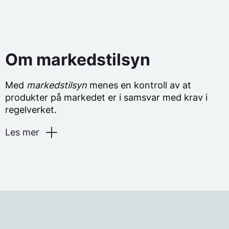
Om markedstilsyn
Med
markedstilsyn
menes en kontroll av at
produkter på markedet er i samsvar med krav i
regelverket.
Les mer
Innen EØS blir betydningen av et effektivt
markedstilsyn understreket i mange
sammenhenger. Medlemskap i EØS forutsetter en
løpende markedstilsyn.
DSB har valgt å benytte seg av DLEs
lokalkunnskap og kompetanse i sitt løpende