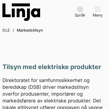
Skip
to
Select Language
content
Språk
Meny
DLE
/
Markedstilsyn
Tilsyn med elektriske produkter
Direktoratet for samfunnssikkerhet og
beredskap (DSB) driver markedstilsyn
overfor produsenter, importører og
markedsførere av elektriske produkter. Det
lokale eltilsynet utfører oppgaven på vegne