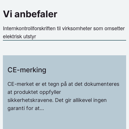
CENELEC og som er vurdert av EU/EØS å gi
løsninger som antas å tilfredsstille disse
Vi anbefaler
sikkerhetskravene.
Internkontrollforskriften til virksomheter som omsetter
elektrisk utstyr
CE-merking
CE-merket er et tegn på at det dokumenteres
at produktet oppfyller
sikkerhetskravene. Det gir allikevel ingen
garanti for at...