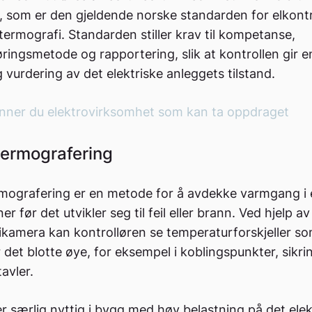
, som er den gjeldende norske standarden for elkontro
termografi. Standarden stiller krav til kompetanse,
ingsmetode og rapportering, slik at kontrollen gir e
ig vurdering av det elektriske anleggets tilstand.
inner du elektrovirksomhet som kan ta oppdraget
termografering
mografering er en metode for å avdekke varmgang i e
ner før det utvikler seg til feil eller brann. Ved hjelp av
kamera kan kontrolløren se temperaturforskjeller so
r det blotte øye, for eksempel i koblingspunkter, sikri
avler.
 særlig nyttig i bygg med høy belastning på det elek