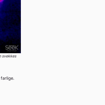
n svekkes
farlige.