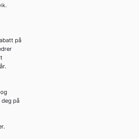
ik.
rabatt på
edrer
t
år.
 og
e deg på
r.