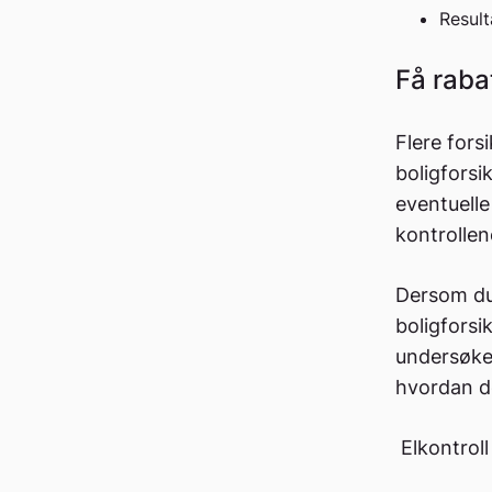
Result
Få raba
Flere fors
boligforsi
eventuelle
kontrollen
Dersom du 
boligforsi
undersøke 
hvordan de
Elkontroll