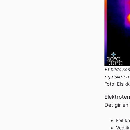
Et bilde so
og risikoen 
Foto: Elsik
Elektroterm
Det gir en 
Feil k
Vedlik