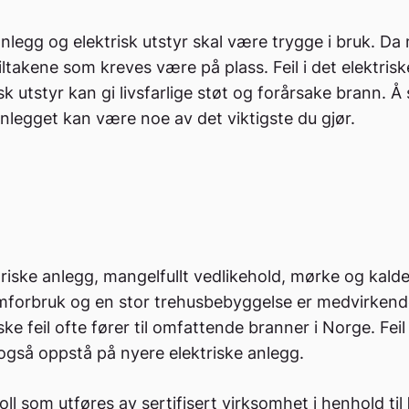
anlegg og elektrisk utstyr skal være trygge i bruk. Da 
iltakene som kreves være på plass. Feil i det elektris
isk utstyr kan gi livsfarlige støt og forårsake brann. Å
anlegget kan være noe av det viktigste du gjør.
triske anlegg, mangelfullt vedlikehold, mørke og kalde
mforbruk og en stor trehusbebyggelse er medvirkend
iske feil ofte fører til omfattende branner i Norge. Feil
 også oppstå på nyere elektriske anlegg.
oll som utføres av sertifisert virksomhet i henhold til