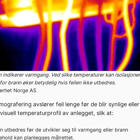
m indikerer varmgang. Ved slike temperaturer kan isolasjone
for brann øker betydelig hvis feilen ikke utbedres.
kerhet Norge AS
ografering avslører feil lenge før de blir synlige eller 
visuell temperaturprofil av anlegget, slik at:
an utbedres før de utvikler seg til varmgang eller brann
ehold kan planlegges målrettet.