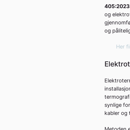
405:2023
og elektro
gjennomfør
og pålitel
Her f
Elektro
Elektroter
installasjo
termografi
synlige fo
kabler og t
Metoden er