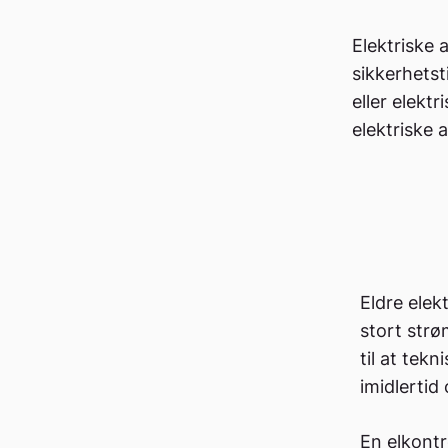
Elektriske 
sikkerhetst
eller elektr
elektriske 
Eldre elek
stort strø
til at tekn
imidlertid
En elkontr