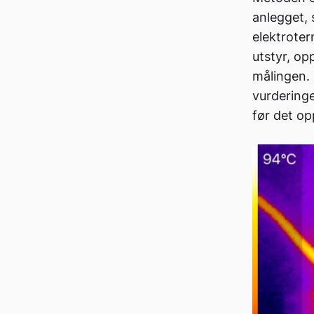
anlegget, 
elektroter
utstyr, op
målingen. 
vurderinge
før det op