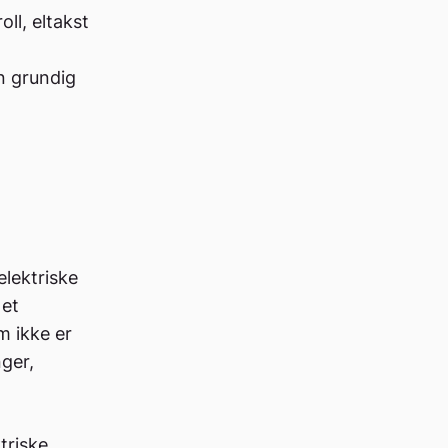
ll, eltakst
n grundig
lektriske
 et
m ikke er
nger,
triske