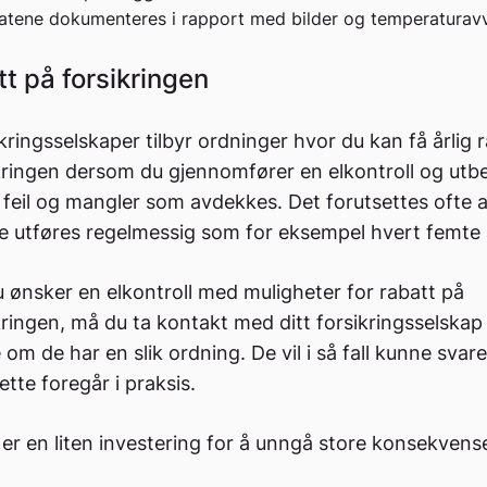
atene dokumenteres i rapport med bilder og temperaturavv
tt på forsikringen
ikringsselskaper tilbyr ordninger hvor du kan få årlig 
kringen dersom du gjennomfører en elkontroll og utb
 feil og mangler som avdekkes. Det forutsettes ofte a
e utføres regelmessig som for eksempel hvert femte 
ønsker en elkontroll med muligheter for rabatt på
kringen, må du ta kontakt med ditt forsikringsselskap
om de har en slik ordning. De vil i så fall kunne svar
tte foregår i praksis.
 er en liten investering for å unngå store konsekvense