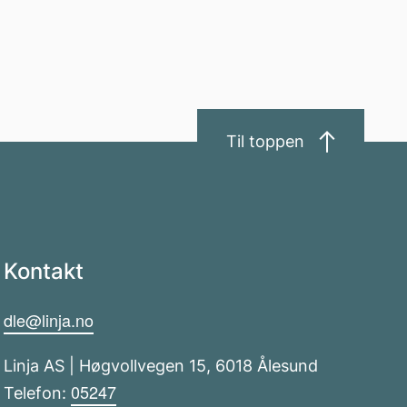
Til toppen
Kontakt
dle@linja.no
Linja AS | Høgvollvegen 15, 6018 Ålesund
05247
Telefon: