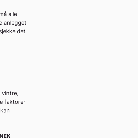
må alle
ke anlegget
 sjekke det
 vintre,
e faktorer
 kan
NEK