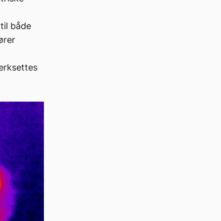
 til både
ører
verksettes