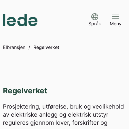
Skip
to
content
Select Language
Språk
Meny
Elbransjen
/
Regelverket
Regelverket
Prosjektering, utførelse, bruk og vedlikehold
av elektriske anlegg og elektrisk utstyr
reguleres gjennom lover, forskrifter og