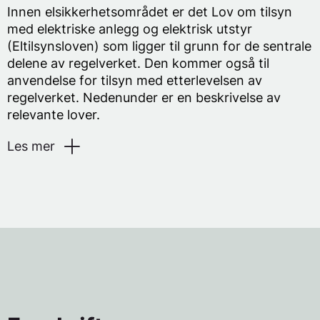
Innen elsikkerhetsområdet er det Lov om tilsyn
med elektriske anlegg og elektrisk utstyr
(Eltilsynsloven) som ligger til grunn for de sentrale
delene av regelverket. Den kommer også til
anvendelse for tilsyn med etterlevelsen av
regelverket. Nedenunder er en beskrivelse av
relevante lover.
Les mer
Lov om tilsyn med elektriske anlegg
og elektrisk utstyr (eltilsynsloven)
Eltilsynsloven regulerer hvordan elektriske anlegg
skal prosjekteres, utføres, drives, vedlikeholdes og
kontrolleres slik at de ikke frembyr fare for liv,
helse og materielle verdier.