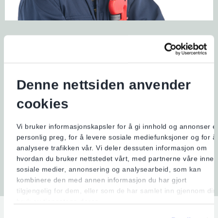
Elsikkerhet for rørleggere
Får å kunne utføre jobben på trygg måte, er
Denne nettsiden anvender
det viktig at rørleggere har grunnleggende
cookies
kunnskap om elektriske anlegg.
Gå til siden
Vi bruker informasjonskapsler for å gi innhold og annonser e
personlig preg, for å levere sosiale mediefunksjoner og for å
analysere trafikken vår. Vi deler dessuten informasjon om
hvordan du bruker nettstedet vårt, med partnerne våre inne
sosiale medier, annonsering og analysearbeid, som kan
kombinere den med annen informasjon du har gjort
tilgjengelig for dem, eller som de har samlet inn gjennom din
bruk av tjenestene deres.