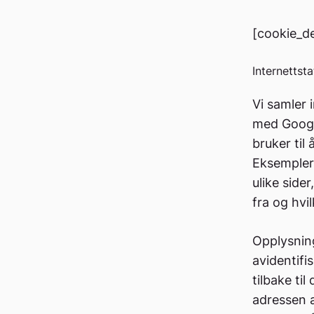
[cookie_de
Internettsta
Vi samler 
med Google
bruker til
Eksempler 
ulike side
fra og hvi
Opplysning
avidentifi
tilbake ti
adressen a