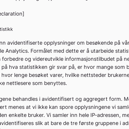
claration]
tistikk
inn avidentifiserte opplysninger om besøkende på vår
 Analytics. Formålet med dette er å utarbeide statis
 å forbedre og videreutvikle informasjonstilbudet på n
på hva statistikken gir svar på, er hvor mange som 
r, hvor lenge besøket varer, hvilke nettsteder bruker
lke nettlesere som benyttes.
ene behandles i avidentifisert og aggregert form. 
sert menes at vi ikke kan spore opplysningene vi saml
l den enkelte bruker. Vi samler inn hele IP-adressen, me
videntifiseres slik at bare de tre første gruppene i a