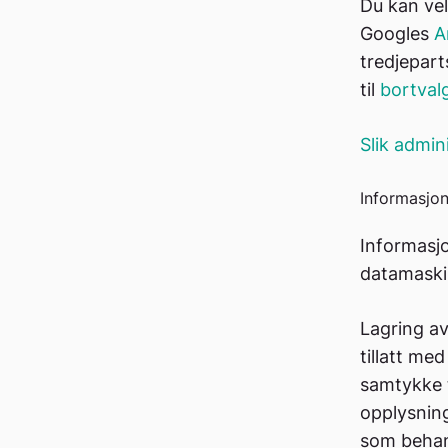
Du kan vel
Googles
A
tredjepart
til
bortvalg
Slik admin
Informasjon
Informasjo
datamaskin
Lagring av
tillatt me
samtykke t
opplysnin
som behan