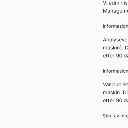
Vi adminis
Managemen
Informasjon
Analysever
maskin). D
etter 90 d
Informasjo
Vår publis
maskin. Di
etter 90 d
Skru av inf