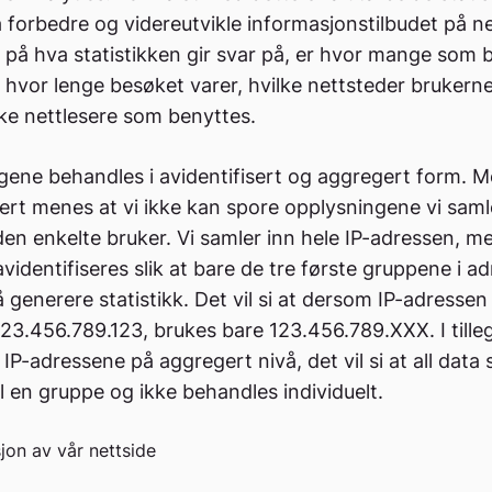
 å forbedre og videreutvikle informasjonstilbudet på n
på hva statistikken gir svar på, er hvor mange som 
r, hvor lenge besøket varer, hvilke nettsteder bruker
lke nettlesere som benyttes.
ene behandles i avidentifisert og aggregert form. 
sert menes at vi ikke kan spore opplysningene vi saml
l den enkelte bruker. Vi samler inn hele IP-adressen, me
videntifiseres slik at bare de tre første gruppene i a
 å generere statistikk. Det vil si at dersom IP-adressen
3.456.789.123, brukes bare 123.456.789.XXX. I tille
IP-adressene på aggregert nivå, det vil si at all data 
 en gruppe og ikke behandles individuelt.
jon av vår nettside