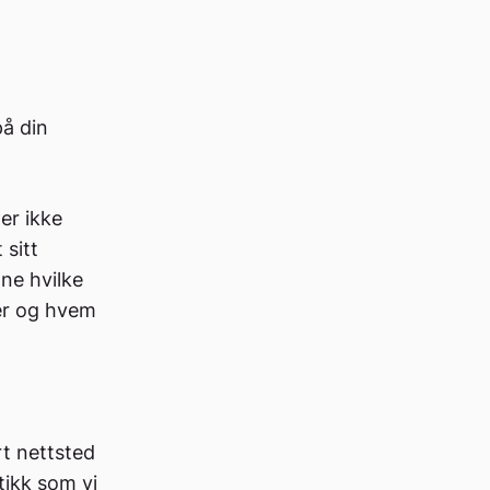
på din
er ikke
 sitt
ne hvilke
er og hvem
t nettsted
tikk som vi