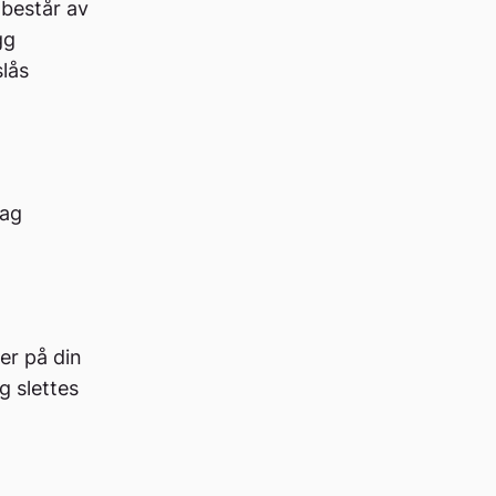
 består av
gg
slås
Tag
er på din
g slettes