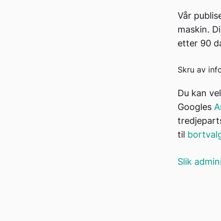
Vår publis
maskin. Di
etter 90 d
Skru av inf
Du kan vel
Googles
A
tredjepart
til
bortvalg
Slik admin