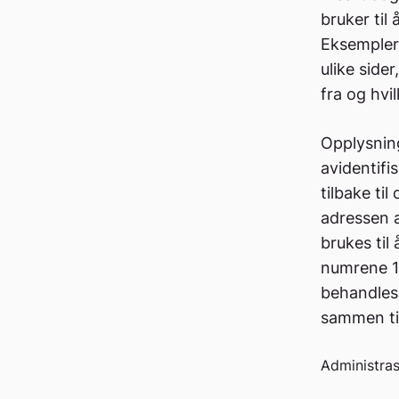
bruker til
Eksempler 
ulike side
fra og hvi
Opplysning
avidentifi
tilbake ti
adressen a
brukes til
numrene 12
behandles 
sammen til
Administras