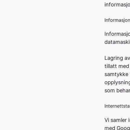
informasjo
Informasjon
Informasjo
datamaskin
Lagring av
tillatt me
samtykke t
opplysnin
som behan
Internettsta
Vi samler 
med Google