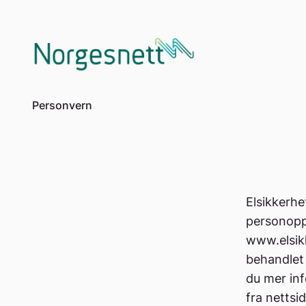
to
content
Personvern
Elsikkerhe
personoppl
www.elsikk
behandlet 
du mer in
fra nettsi