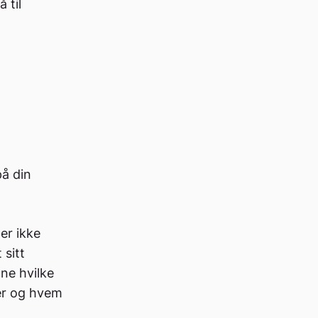
 til
på din
er ikke
 sitt
ne hvilke
er og hvem