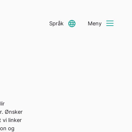
Språk
Meny
Select Language
▼
ir
er. Ønsker
vi linker
son og