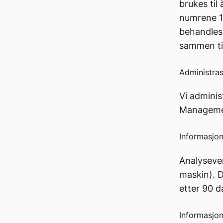
brukes til
numrene 12
behandles 
sammen til
Administras
Vi adminis
Managemen
Informasjon
Analysever
maskin). D
etter 90 d
Informasjo