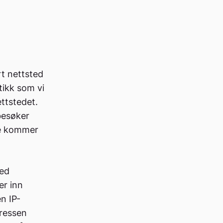
t nettsted
tikk som vi
ettstedet.
besøker
ne kommer
Med
er inn
n IP-
dressen