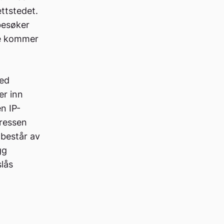
ettstedet.
besøker
ne kommer
Med
er inn
n IP-
dressen
 består av
gg
slås