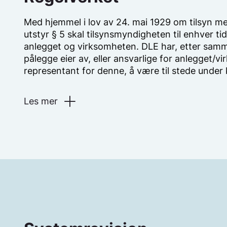
Med hjemmel i lov av 24. mai 1929 om tilsyn me
utstyr § 5 skal tilsynsmyndigheten til enhver ti
anlegget og virksomheten. DLE har, etter samme 
pålegge eier av, eller ansvarlige for anlegget/vi
representant for denne, å være til stede under 
Les mer
Med hjemmel i lov av 24. mai 1929 om tilsyn me
utstyr § 5 skal tilsynsmyndigheten til enhver ti
anlegget og virksomheten. DLE har, etter samme 
pålegge eier av, eller ansvarlige for anlegget/vi
representant for denne, å være til stede under 
Lov om tilsyn med elektriske anlegg og elektrisk uts