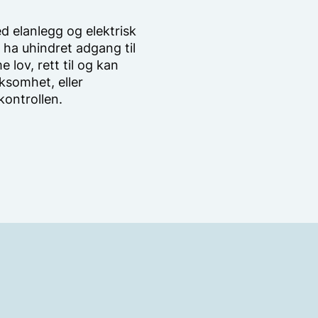
d elanlegg og elektrisk
d ha uhindret adgang til
lov, rett til og kan
rksomhet, eller
kontrollen.
d elanlegg og elektrisk
d ha uhindret adgang til
lov, rett til og kan
rksomhet, eller
kontrollen.
tyr (eltilsynsloven)