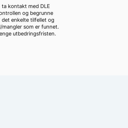
 med kommentarer til
n ta kontakt med DLE
kontrollen og begrunne
det enkelte tilfellet og
il/mangler som er funnet.
enge utbedringsfristen.
av virksomheten selv. En
r hvilke tiltak som er
yndige selskapet som har
akemelding er mottatt vil
es av en registrert
ettet, skal
 til DLE eller til det
Etter at tilfredsstillende
else på at saken er