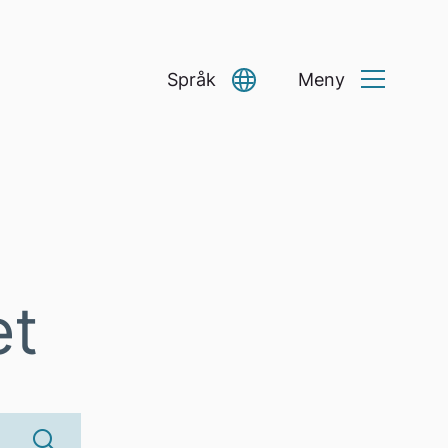
Språk
Meny
Select Language
▼
et