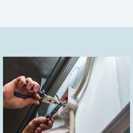
FEK har ingen bestemmelser om samtykke til
personer som ønsker å installere elektriske anlegg
i egen bolig og fritidsbolig. Forskriften stiller
imidlertid kvalifikasjonskrav til:
Den som skal ha det faglige ansvaret for
installasjon av elektriske anlegg i egen bolig og
fritidsbolig.
Den som bygger og vedlikeholder elektriske
anlegg i egen bolig og fritidsbolig.
Dersom disse oppgavene ikke skal deles på to
personer, må personen oppfylle begge vilkårene.
Forskrift om elektroforetak og kvalifikasjonskrav for
arbeid knyttet til elektriske anlegg og elektrisk utstyr