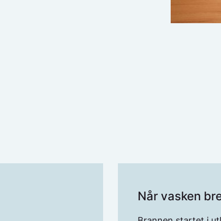
Når vasken br
Brannen startet i utl