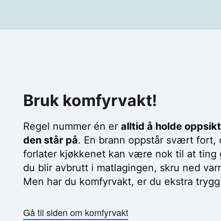
lengre tid uten at man blir oppmerksom på det. 
de står i egne rom eller er plassert i kjelleren.
bør du kun bruke optisk røykvarsler som bør
de øvrige røykvarslerne i hjemmet.
Bruk komfyrvakt!
Regel nummer én er
alltid å holde opps
den står på
. En brann oppstår svært fort, 
forlater kjøkkenet kan være nok til at ting 
du blir avbrutt i matlagingen, skru ned v
Men har du komfyrvakt, er du ekstra trygg
Gå til siden om komfyrvakt