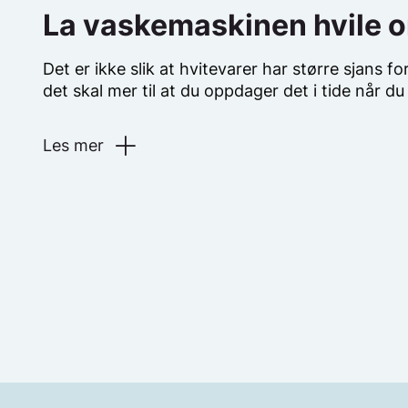
La vaskemaskinen hvile 
Det er ikke slik at hvitevarer har større sjans f
det skal mer til at du oppdager det i tide når du
Les mer
Hvitevarer som vaskemaskiner, tørketromler o
oppvaskmaskiner bruker relativt mye strøm og 
påkjenninger som varme, fuktighet, vibrasjoner
inneholder også mye elektronikk, varmelemente
er ikke uvanlig at det starter brann i disse ma