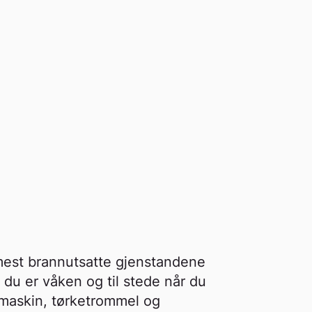
 mest brannutsatte gjenstandene
t du er våken og til stede når du
maskin, tørketrommel og