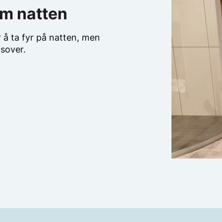
om natten
or å ta fyr på natten, men
 sover.
g
utsettes for
 og støv/lo. Maskinene
r, vifter og motorer.
Det
skinene.