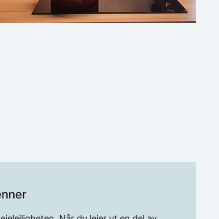
enner
eieleiligheten. Når du leier ut en del av