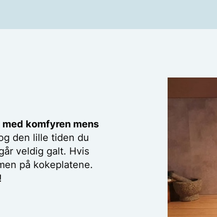
Dette gjelder særlig hvis
 I vaskerom (og kjøkken)
 være koblet sammen med
ikt med komfyren mens
og den lille tiden du
går veldig galt. Hvis
armen på kokeplatene.
!