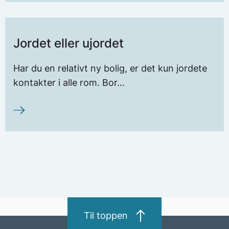
som ivaretar elsikkerheten. Dersom du er
usikker på om et produkt kan monteres
selv eller må installeres av elektriker, bør
Jordet eller ujordet
du undersøke dette før du går i gang.
Har du en relativt ny bolig, er det kun jordete
kontakter i alle rom. Bor...
Til toppen