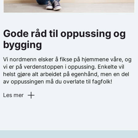
Gode råd til oppussing og
bygging
Vi nordmenn elsker å fikse på hjemmene våre, og
vi er på verdenstoppen i oppussing. Enkelte vil
helst gjøre alt arbeidet på egenhånd, men en del
av oppussingen må du overlate til fagfolk!
Les mer
Det elektriske anlegget berøres som regel av
oppussing. Selv når du «kun» skal male en vegg,