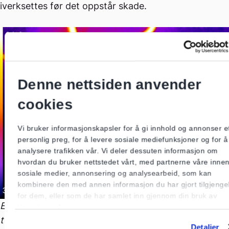
iverksettes før det oppstår skade.
Denne nettsiden anvender
cookies
Vi bruker informasjonskapsler for å gi innhold og annonser e
personlig preg, for å levere sosiale mediefunksjoner og for å
analysere trafikken vår. Vi deler dessuten informasjon om
hvordan du bruker nettstedet vårt, med partnerne våre inne
sosiale medier, annonsering og analysearbeid, som kan
kombinere den med annen informasjon du har gjort tilgjengel
for dem, eller som de har samlet inn gjennom din bruk av
Et bilde som indikerer varmgang. Ved slike
tjenestene deres.
temperaturer kan isolasjonen svekkes og risikoen for
Detaljer