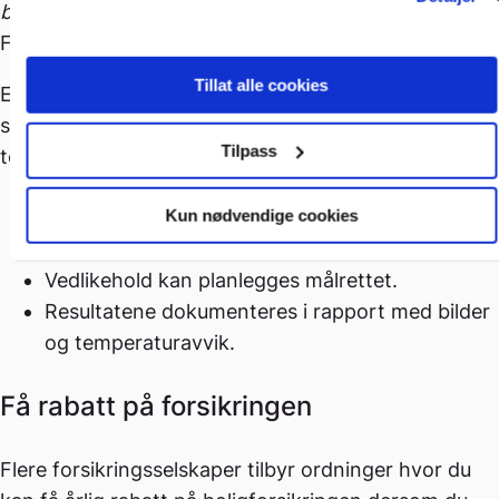
brann øker betydelig hvis feilen ikke utbedres.
Foto: Elsikkerhet Norge AS
Tillat alle cookies
Elektrotermografering avslører feil lenge før de blir
synlige eller farlige. Det gir en visuell
Tilpass
temperaturprofil av anlegget, slik at:
Kun nødvendige cookies
Feil kan utbedres før de utvikler seg til
varmgang eller brann
Vedlikehold kan planlegges målrettet.
Resultatene dokumenteres i rapport med bilder
og temperaturavvik.
Få rabatt på forsikringen
Flere forsikringsselskaper tilbyr ordninger hvor du