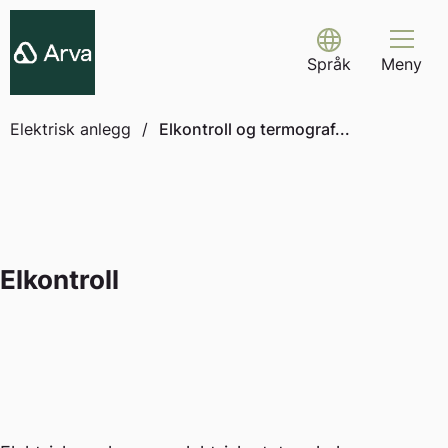
Skip
to
Select Language
content
Språk
Meny
Elektrisk anlegg
/
Elkontroll og termograf...
Elkontroll