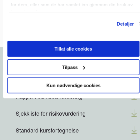
belysning
inkluderer informasjon om
for dem, eller som de har samlet inn gjennom din bruk av
plassering av transformatorer.
tjenestene deres.
Detaljer
Tillat alle cookies
Tilpass
Last ned 5 sikre dokumenter
Kun nødvendige cookies
Rapport fra risikovurdering
Sjekkliste for risikovurdering
Standard kursfortegnelse