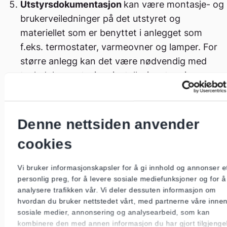
Utstyrsdokumentasjon
kan være montasje- og
brukerveiledninger på det utstyret og
materiellet som er benyttet i anlegget som
f.eks. termostater, varmeovner og lamper. For
større anlegg kan det være nødvendig med
tavledokumentasjon, installasjonstegninger,
dokumentasjon på jordingsanlegg etc.
Dokumentasjon på skjulte
oppvarmingssystemer
inkluderer
Denne nettsiden anvender
varmekabler og varmefolie.
cookies
Dokumentasjonen skal inneholde
teknisk informasjon om
Vi bruker informasjonskapsler for å gi innhold og annonser e
varmelementene, plassering av disse og
personlig preg, for å levere sosiale mediefunksjoner og for å
en brukerveiledning for
analysere trafikken vår. Vi deler dessuten informasjon om
hvordan du bruker nettstedet vårt, med partnerne våre inne
oppvarmingssystemet.
sosiale medier, annonsering og analysearbeid, som kan
Dokumentasjon på lavvolt innfelt
kombinere den med annen informasjon du har gjort tilgjengel