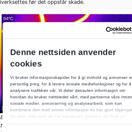
iverksettes før det oppstår skade.
Denne nettsiden anvender
cookies
Vi bruker informasjonskapsler for å gi innhold og annonser e
personlig preg, for å levere sosiale mediefunksjoner og for å
analysere trafikken vår. Vi deler dessuten informasjon om
hvordan du bruker nettstedet vårt, med partnerne våre inne
sosiale medier, annonsering og analysearbeid, som kan
kombinere den med annen informasjon du har gjort tilgjengel
for dem, eller som de har samlet inn gjennom din bruk av
Et bilde som indikerer varmgang. Ved slike
tjenestene deres.
temperaturer kan isolasjonen svekkes og risikoen for