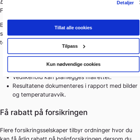
brann øker betydelig hvis feilen ikke utbedres.
Detaljer
Foto: Elsikkerhet Norge AS
Elektrotermografering avslører feil lenge før de blir
Tillat alle cookies
synlige eller farlige. Det gir en visuell
temperaturprofil av anlegget, slik at:
Tilpass
Feil kan utbedres før de utvikler seg til
Kun nødvendige cookies
varmgang eller brann
Vedlikehold kan planlegges målrettet.
Resultatene dokumenteres i rapport med bilder
og temperaturavvik.
Få rabatt på forsikringen
Flere forsikringsselskaper tilbyr ordninger hvor du
kan få årlig rabatt på boligforsikringen dersom du