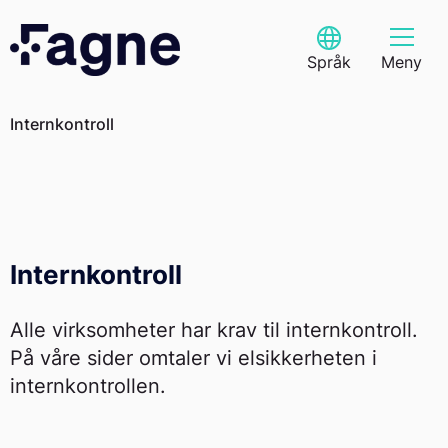
Skip
to
Select Language
content
Språk
Meny
Internkontroll
Internkontroll
Alle virksomheter har krav til internkontroll.
På våre sider omtaler vi elsikkerheten i
internkontrollen.