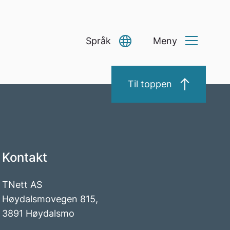
Språk
Meny
Select Language
▼
Til toppen
Kontakt
TNett AS
Høydalsmovegen 815,
3891 Høydalsmo