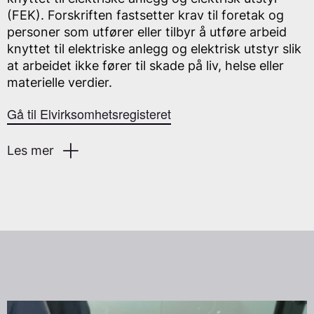
(FEK). Forskriften fastsetter krav til foretak og
personer som utfører eller tilbyr å utføre arbeid
knyttet til elektriske anlegg og elektrisk utstyr slik
at arbeidet ikke fører til skade på liv, helse eller
materielle verdier.
Gå til Elvirksomhetsregisteret
Les mer
Den som tilbyr å utføre eller utfører arbeid knyttet
til elektriske anlegg og reparasjon av elektrisk
utstyr, skal registreres som foretak i
Elvirksomhetsregisteret. Det er din plikt å sjekket
at virksomheten du bruker står oppført i
registeret.