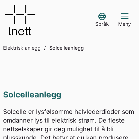
Skip
to
Select Language
content
Språk
Meny
Elektrisk anlegg
/
Solcelleanlegg
Solcelleanlegg
Solcelle er lysfølsomme halvlederdioder som
omdanner lys til elektrisk strøm. De fleste
nettselskaper gir deg mulighet til å bli
plusskunde. Det betyr at du kan produsere