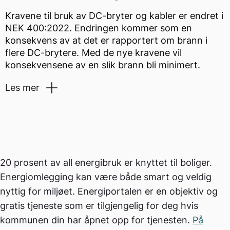
Kravene til bruk av DC-bryter og kabler er endret i
NEK 400:2022. Endringen kommer som en
konsekvens av at det er rapportert om brann i
flere DC-brytere. Med de nye kravene vil
konsekvensene av en slik brann bli minimert.
Les mer
Delstandarder som har gjennomgått vesentlige
endringer siden forrige utgave, finner du i kapittel
7-712, som omhandler strømforsyning med
20 prosent av all energibruk er knyttet til boliger.
solcellepaneler (PV-systemer) . Tidligere har NEK
Energiomlegging kan være både smart og veldig
belyst hvordan DC-brytere i solcellepaneler har
nyttig for miljøet. Energiportalen er en objektiv og
tatt fyr. På grunn av dette er nå kravet om DC-
gratis tjeneste som er tilgjengelig for deg hvis
bryter endret og det er lagt til ekstrakrav for
kommunen din har åpnet opp for tjenesten.
På
beskyttelse av spredning mot brann fra utstyr.