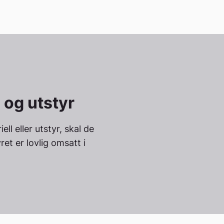
l og utstyr
l eller utstyr, skal de
ret er lovlig omsatt i