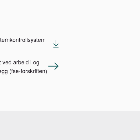
internkontrollsystem
t ved arbeid i og
egg (fse-forskriften)