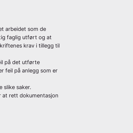
et arbeidet som de
tig faglig utført og at
kriftenes krav i tillegg til
l på det utførte
 er feil på anlegg som er
slike saker.
r at rett dokumentasjon