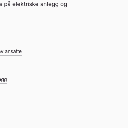
es på elektriske anlegg og
av ansatte
egg