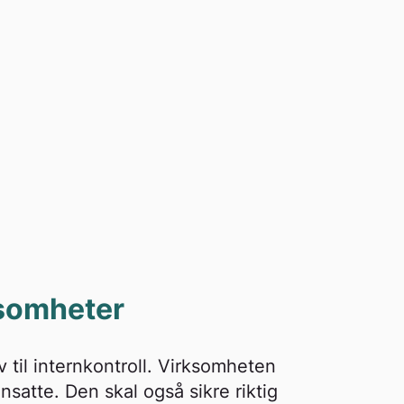
ksomheter
v til internkontroll. Virksomheten
nsatte. Den skal også sikre riktig