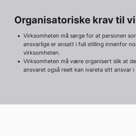
Organisatoriske krav til 
Virksomheten må sørge for at personen som
ansvarlige er ansatt i full stilling innenfor n
virksomheten.
Virksomheten må være organisert slik at de
ansvaret også reelt kan ivareta sitt ansvar i 