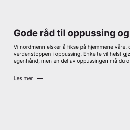
Gode råd til oppussing o
Vi nordmenn elsker å fikse på hjemmene våre, o
verdenstoppen i oppussing. Enkelte vil helst gjø
egenhånd, men en del av oppussingen må du over
Les mer
Det elektriske anlegget berøres som regel av o