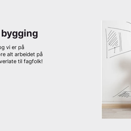
g bygging
g vi er på
re alt arbeidet på
late til fagfolk!
ppussing. Selv når du