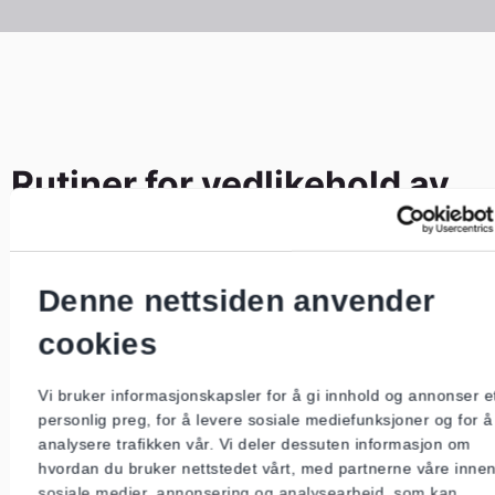
Rutiner for vedlikehold av
EMU
Elektromedisinsk utstyr skal vedlikeholdes på
Denne nettsiden anvender
en planlagt og systematisk måte slik at det til
cookies
enhver tid er sikkert og kan brukes uten fare
for skade på mennesker, dyr og materielle
Vi bruker informasjonskapsler for å gi innhold og annonser e
verdier.
personlig preg, for å levere sosiale mediefunksjoner og for å
Vedlikeholdet baseres på vurdering av risiko
analysere trafikken vår. Vi deler dessuten informasjon om
og produsentens anbefalinger.
hvordan du bruker nettstedet vårt, med partnerne våre inne
sosiale medier, annonsering og analysearbeid, som kan