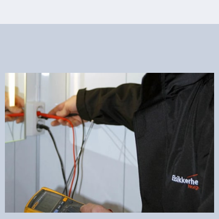
Har du, eller har hatt problemer med det
elektriske anlegget, eller med elektriske
apparater?
Gjør det lett å komme til sikringsskap og
eventuelle sikringer på loftet.
Har du nytt hus, eller fått utført elektriske
arbeider? Ha samsvarserklæring og
dokumentasjon tilgjengelig.
Se hva samsvarserklæring og dokumentasjon er.