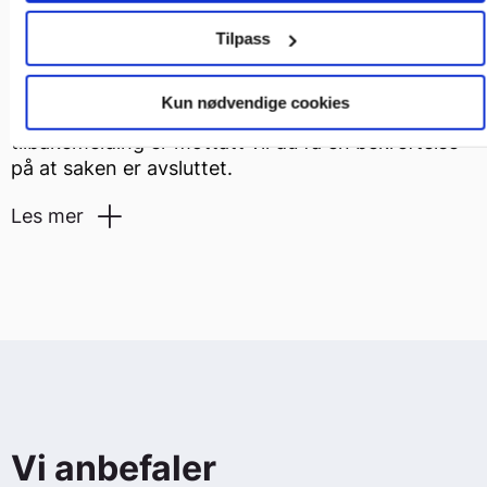
registrert installasjonsvirksomhet og innen en gitt
frist. Når feil og mangler er rettet skal
Tilpass
installasjonsvirksomheten sende melding om
dette til DLE eller til det sakkyndige selskapet som
Kun nødvendige cookies
har utført kontrollen. Etter at tilfredsstillende
tilbakemelding er mottatt vil du få en bekreftelse
på at saken er avsluttet.
Les mer
Etter kontrollen vil du få tilsendt en tilsynsrapport
som beskriver resultatet av kontrollen. Dersom
det ble avdekket feil eller mangler, vil rapporten
beskrive dette nærmere.
Frist for å rette feil eller mangler
Vi anbefaler