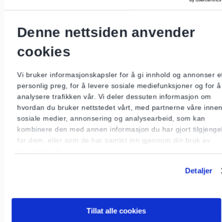
sikringsskap
jordingsanlegg
Denne nettsiden anvender
defekt materiell
skjøteledninger
cookies
bruk av apparater og utstyr
Vi bruker informasjonskapsler for å gi innhold og annonser e
Tilsynspersonellet må ha tilgang til alle deler av
personlig preg, for å levere sosiale mediefunksjoner og for å
boligen med mindre det er spesielle forhold som
analysere trafikken vår. Vi deler dessuten informasjon om
skulle tilsi noe annet. Det er derfor viktig at eieren
hvordan du bruker nettstedet vårt, med partnerne våre inne
også har sørget for tilgang til eventuelle hybler
sosiale medier, annonsering og analysearbeid, som kan
eller utleieleiligheter som hører til boligen.
kombinere den med annen informasjon du har gjort tilgjengel
for dem, eller som de har samlet inn gjennom din bruk av
Hvor lenge kontrollen varer, er avhengig av
tjenestene deres.
størrelse av boligen, alderen og anleggets tilstand.
Detaljer
Normalt tar det 30-60 minutter, men beregne
gjerne bedre tid.
Etter kontrollen
Tillat alle cookies
Feil eller mangler må normalt rettes av en