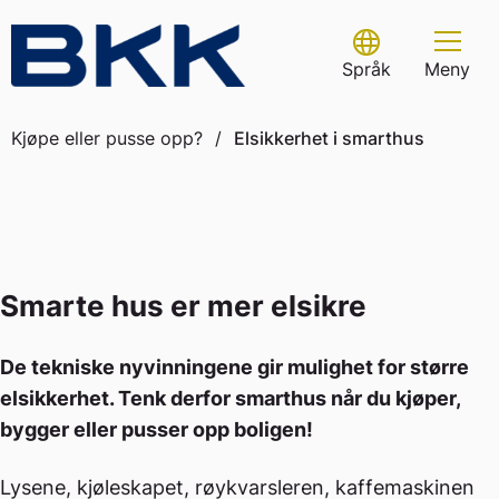
Skip
to
Select Language
content
Språk
Meny
Kjøpe eller pusse opp?
/
Elsikkerhet i smarthus
Smarte hus er mer elsikre
De tekniske nyvinningene gir mulighet for større
elsikkerhet. Tenk derfor smarthus når du kjøper,
bygger eller pusser opp boligen!
Lysene, kjøleskapet, røykvarsleren, kaffemaskinen