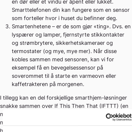
en dør eller et vindu er åpent eller lukket.
Smarttelefonen din kan fungere som en sensor
som forteller hvor i huset du befinner deg.
Smartenhetene – er de som gjør «ting». Dvs. en
lyspærer og lamper, fjernstyrte stikkontakter
og strømbrytere, sikkerhetskameraer og
termostater (og mye, mye mer). Når disse
kobles sammen med sensoren, kan vi for
eksempel få en bevegelsessensor på
soverommet til å starte en varmeovn eller
kaffetrakteren på morgenen.
I tillegg kan en del forskjellige smarthjem-løsninger
snakke sammen over If This Then That (IFTTT) (en
nettjeneste som for eksempel lar telefonen din si fra
når du er på vei hjem og dermed skru varmen opp i
hjemmet).