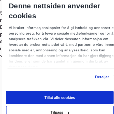
Denne nettsiden anvender
Smarte strømplugger (smartplugg) er den billigste
cookies
måten du kan automatisere deler av hjemmet ditt på.
Den fungerer så enkelt at du kan bestemme når et
Vi bruker informasjonskapsler for å gi innhold og annonser e
personlig preg, for å levere sosiale mediefunksjoner og for å
produkt skal slås av og på. Du sparer strøm samtidig
analysere trafikken vår. Vi deler dessuten informasjon om
som du øker elsikkerheten i hjemmet! Det finnes
hvordan du bruker nettstedet vårt, med partnerne våre inne
ulike smartplugger på markedet, og de lar seg styres
sosiale medier, annonsering og analysearbeid, som kan
via en app.
kombinere den med annen informasjon du har gjort tilgjengel
for dem, eller som de har samlet inn gjennom din bruk av
tjenestene deres.
Les alltid bruksanvisningen nøye! Sjekk at
smartpluggen er dimensjonert for det du
Detaljer
ønsker å bruke den til. Den er sannsynligvis
ikke dimensjonert for høyt strømtrekk over
Tillat alle cookies
tid slik som ved styring av
varmtvannsbereder, elbillader eller
varmeovner. Da risikerer du overoppheting,
Tilpass