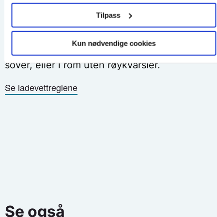
Ladevett
Tilpass
Elsparkesykler, elsykler, ståbrett, ladbare
Kun nødvendige cookies
driller og mobilladere skal ikke lades mens vi
sover, eller i rom uten røykvarsler.
Se ladevettreglene
Se også