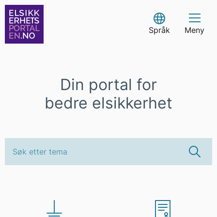
Skip
to
Select Language
content
Språk
Meny
Din portal for
bedre elsikkerhet