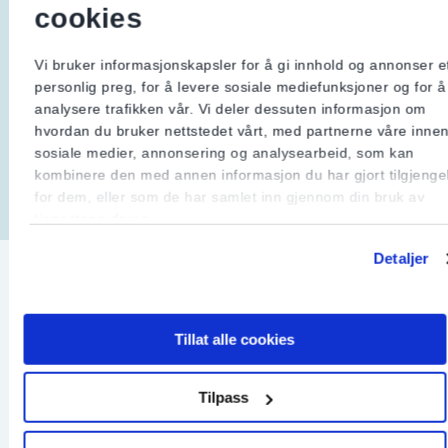
cookies
du bruker er registrert i DSBs
register.
Vi bruker informasjonskapsler for å gi innhold og annonser e
personlig preg, for å levere sosiale mediefunksjoner og for å
Gå til Elvirksomhetsregisteret
analysere trafikken vår. Vi deler dessuten informasjon om
hvordan du bruker nettstedet vårt, med partnerne våre inne
sosiale medier, annonsering og analysearbeid, som kan
kombinere den med annen informasjon du har gjort tilgjengel
for dem, eller som de har samlet inn gjennom din bruk av
tjenestene deres.
Detaljer
Tillat alle cookies
Vi anbefaler
Tilpass
Gå til Elvirksomhetsregisteret