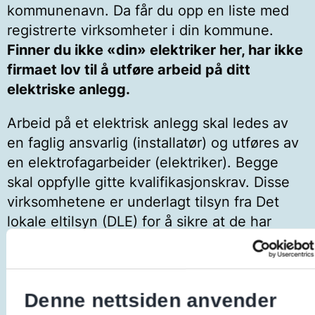
kommunenavn. Da får du opp en liste med
registrerte virksomheter i din kommune.
Finner du ikke «din» elektriker her, har ikke
firmaet lov til å utføre arbeid på ditt
elektriske anlegg.
​Arbeid på et elektrisk anlegg skal ledes av
en faglig ansvarlig (installatør) og utføres av
en elektrofagarbeider (elektriker). Begge
skal oppfylle gitte kvalifikasjonskrav. Disse
virksomhetene er underlagt tilsyn fra Det
lokale eltilsyn (DLE) for å sikre at de har
nødvendig kompetanse og rutiner for å
utføre arbeidene på en trygg måte.
Det er din plikt som eier av
Denne nettsiden anvender
elektriske anlegget at virksomheten