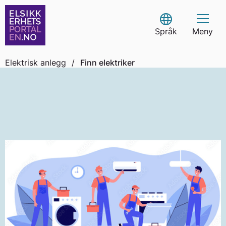
Skip
to
Select Language
content
Språk
Meny
Elektrisk anlegg
/
Finn elektriker