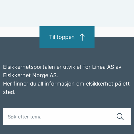
Elulykker innmeldt til DSB
Til toppen
Elsikkerhetsportalen er utviklet for Linea AS av
Elsikkerhet Norge AS.
Her finner du all informasjon om elsikkerhet på ett
sted.
De siste årene har mellom 20 og 30 % av de
innmeldte ulykkene blant elektrofagarbeidere,
med skader og sykefravær, vært med
lærlinger/hjelpearbeidere. Andelen i 2018 var nede
i ca. 20 % men i 2019 og 2020 var det igjen ca. 30