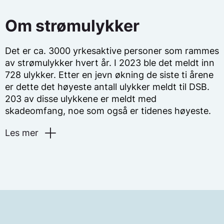
Om strømulykker
Det er ca. 3000 yrkesaktive personer som rammes
av strømulykker hvert år. I 2023 ble det meldt inn
728 ulykker. Etter en jevn økning de siste ti årene
er dette det høyeste antall ulykker meldt til DSB.
203 av disse ulykkene er meldt med
skadeomfang, noe som også er tidenes høyeste.
Les mer
Mer informasjon om strømskader hos STAMI
I alvorlige tilfeller kan strømulykker medføre
omfattende skader eller død. Ytre og indre
forbrenning, hjerte- og pusteproblemer og
nyresvikt er eksempler på mulige helseeffekter. De