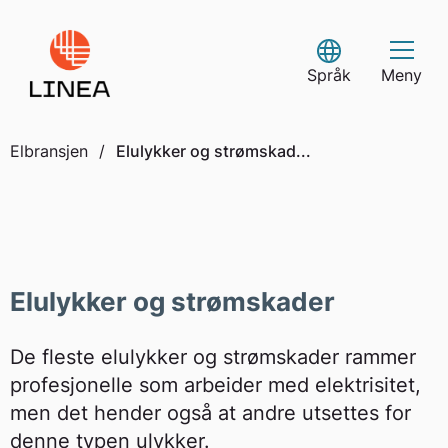
Skip
to
Select Language
content
Språk
Meny
Elbransjen
/
Elulykker og strømskad...
Elulykker og strømskader
De fleste elulykker og strømskader rammer
profesjonelle som arbeider med elektrisitet,
men det hender også at andre utsettes for
denne typen ulykker.