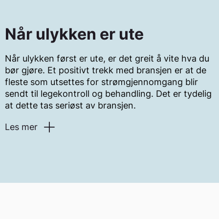
fleste strømulykker ender heldigvis bra, men både
høy- og lavspent strømulykker kan medføre små
skader, alvorlige skader eller dødsfall. Mange av
Når ulykken er ute
de som utsettes for strømulykker får senskader
som psykiske plager, nerveskader eller muskel- og
Når ulykken først er ute, er det greit å vite hva du
skjelettlidelser. Slike symptomer og skader kan
bør gjøre. Et positivt trekk med bransjen er at de
utvikle seg over tid, gjerne uker, måneder eller år
fleste som utsettes for strømgjennomgang blir
etter ulykken. Det er derfor viktig at alle som har
sendt til legekontroll og behandling. Det er tydelig
vært utsatt for en strømulykke oppsøker
at dette tas seriøst av bransjen.
helsevesenet; både av medisinske, og trygde- og
arbeidsrettslige årsaker.
Les mer
Ved alvorlige strømulykker skal du:
gi nødvendig førstehjelp og varsle medisinsk
nødtelefon på 113.
tenke egen sikkerhet slik at den som skal yte
førstehjelp ikke utsetter seg selv for samme