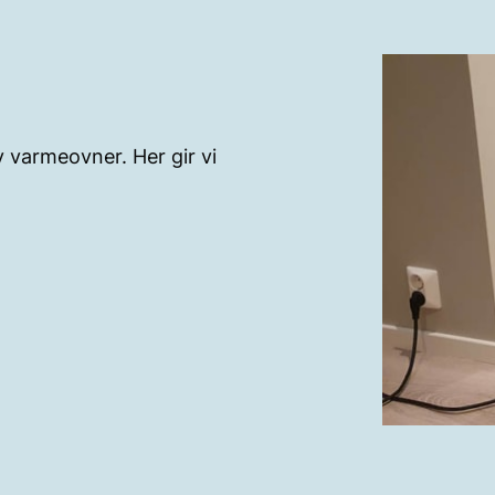
 rundt varmeovnen ikke er
jelder bl.a. klær,
v varmeovner. Her gir vi
riske ovner til å tørke
bare ovner, stråleovner
arming i alle bygninger.
nformasjonen fra
 plugg dem rett i en
ylte ovner