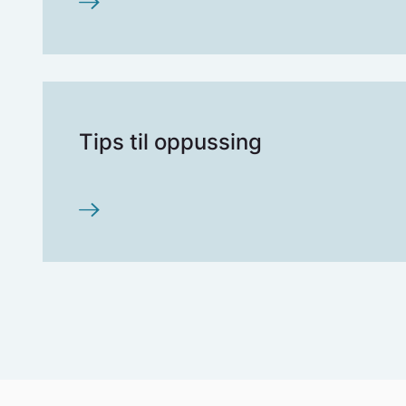
tilsyn slik at du kan begrense omfanget av skade
Unngå at varmeteppet beveger seg eller krøl
Det er større fare for at det skjer noe med sli
Ikke forsøk å reparere et defekt varmeteppe
fastmonterte.
til fagfolk eller kjøp et nytt.
Tips til oppussing