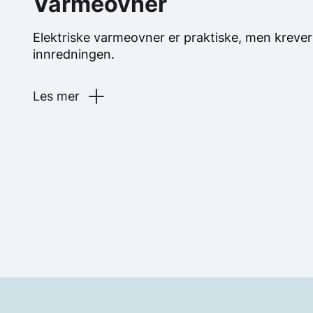
Varmeovner
Elektriske varmeovner er praktiske, men krever
innredningen.
Les mer
​Det kan være en utfordring å finne gode løsni
spesielt i små rom. Varmeovner vil ha best eff
under et vindu. Dette kommer ofte i konflikt m
gardiner. Kanskje passer det best å plassere s
Det er fort gjort at avstanden mellom varmeo
materiale blir for liten!