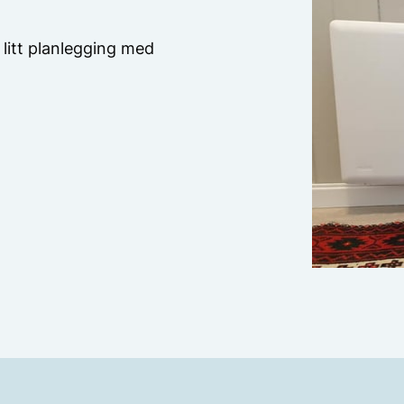
 litt planlegging med
nger for oppvarming,
ekt når de monteres
ed møblering og
ofaen foran vinduet også?
vnen og brennbart