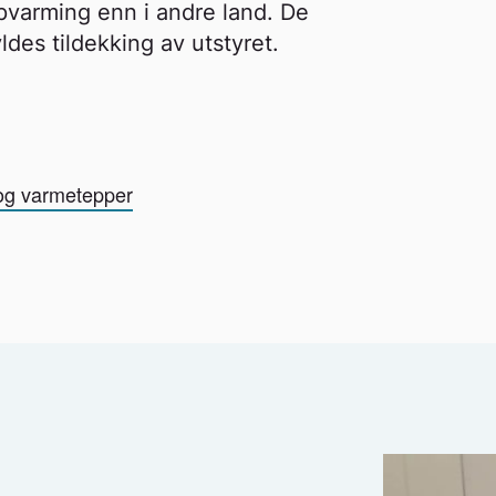
ppvarming enn i andre land. De
ldes tildekking av utstyret.
og varmetepper