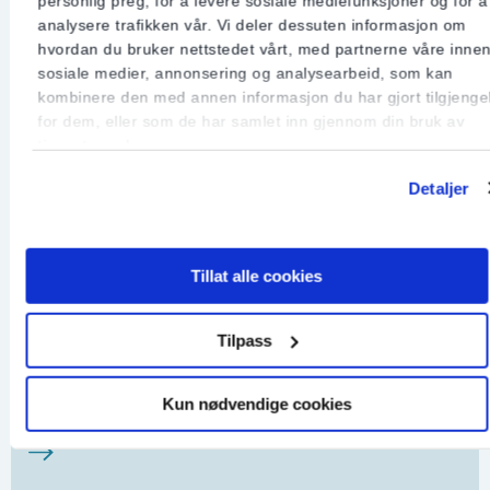
personlig preg, for å levere sosiale mediefunksjoner og for å
analysere trafikken vår. Vi deler dessuten informasjon om
hvordan du bruker nettstedet vårt, med partnerne våre inne
sosiale medier, annonsering og analysearbeid, som kan
kombinere den med annen informasjon du har gjort tilgjengel
for dem, eller som de har samlet inn gjennom din bruk av
tjenestene deres.
Sikringsskap
Detaljer
Tillat alle cookies
Tilpass
Finn elektriker
Kun nødvendige cookies