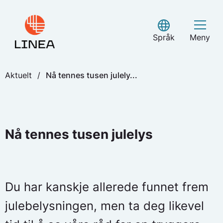
Skip
to
Select Language
content
Språk
Meny
Aktuelt
/
Nå tennes tusen julely...
Nå tennes tusen julelys
Du har kanskje allerede funnet frem
julebelysningen, men ta deg likevel