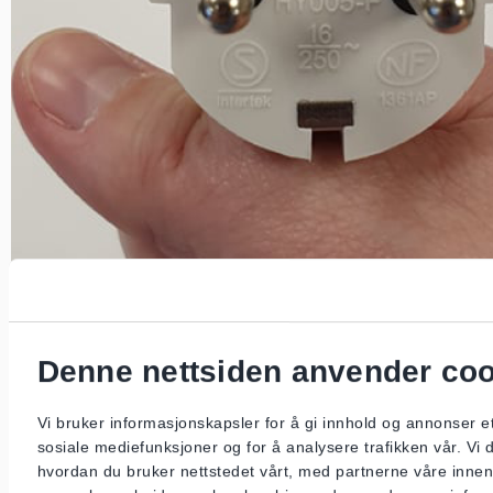
Denne nettsiden anvender co
Skjøteledning for innebruk. IP-klassifiseringen står ikke
på støpselet. Finner du ikke IP-klassifiseringen må du
Vi bruker informasjonskapsler for å gi innhold og annonser et
ikke bruke produktet ute!
sosiale mediefunksjoner og for å analysere trafikken vår. Vi
hvordan du bruker nettstedet vårt, med partnerne våre innen