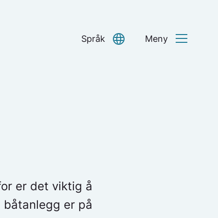
Språk
Meny
Select Language
▼
r er det viktig å
e båtanlegg er på