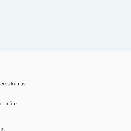
reres kun av
et måte.
 at