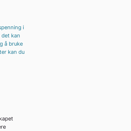
spenning i
t det kan
ig å bruke
ter kan du
kapet
ere