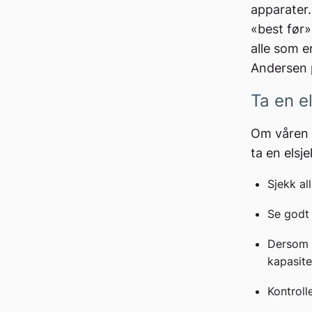
apparater.
«best før»-
alle som e
Andersen 
Ta en e
Om våren g
ta en elsje
Sjekk all
Se godt 
Dersom d
kapasitet
Kontroll