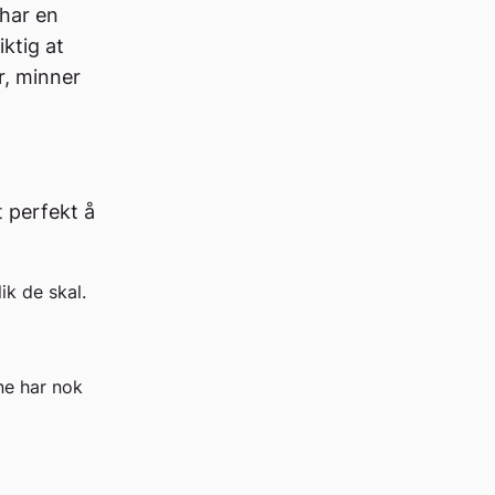
 har en
iktig at
r, minner
t perfekt å
lik de skal.
ne har nok