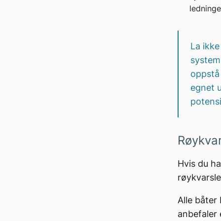
ledninge
La ikke
systeme
oppstå 
egnet u
potensi
Røykvar
Hvis du ha
røykvarsle
Alle båte
anbefaler 