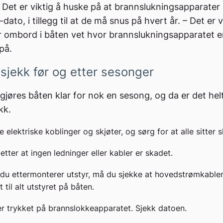
 Det er viktig å huske på at brannslukningsapparater
dato, i tillegg til at de må snus på hvert år. – Det er v
r ombord i båten vet hvor brannslukningsapparatet e
på.
lsjekk før og etter sesonger
jøres båten klar for nok en sesong, og da er det hel
kk.
e elektriske koblinger og skjøter, og sørg for at alle sitter s
etter at ingen ledninger eller kabler er skadet.
u ettermonterer utstyr, må du sjekke at hovedstrømkable
 til alt utstyret på båten.
er trykket på brannslokkeapparatet. Sjekk datoen.