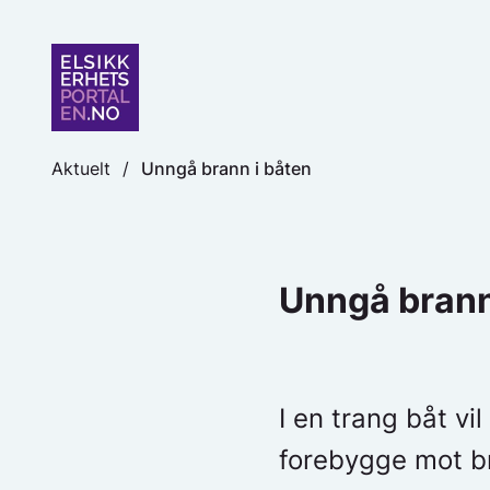
to
content
Aktuelt
/
Unngå brann i båten
Unngå brann
I en trang båt vi
forebygge mot br