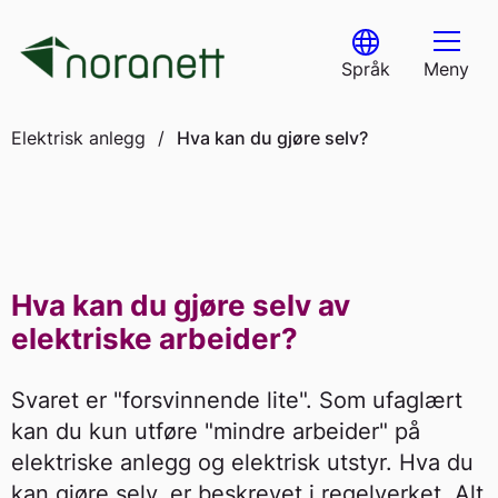
Skip
to
Select Language
content
Språk
Meny
Elektrisk anlegg
/
Hva kan du gjøre selv?
Hva kan du gjøre selv av
elektriske arbeider?
Svaret er "forsvinnende lite". Som ufaglært
kan du kun utføre "mindre arbeider" på
elektriske anlegg og elektrisk utstyr. Hva du
kan gjøre selv, er beskrevet i regelverket. Alt