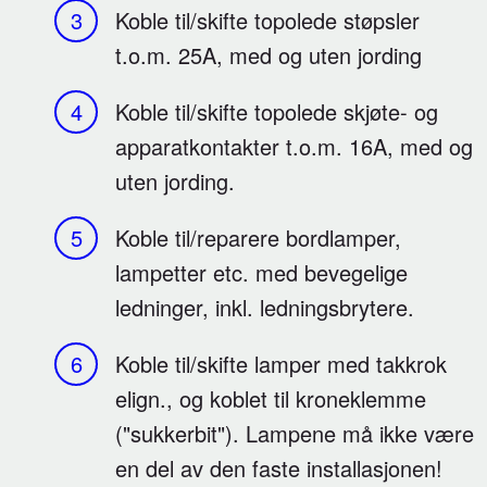
gjøre dette.
Koble til/skifte topolede støpsler
t.o.m. 25A, med og uten jording
Hva er ulovlige elektroinstallasjoner
Koble til/skifte topolede skjøte- og
Elektrisk installasjon utført av ufaglært.
apparatkontakter t.o.m. 16A, med og
Installasjon som anses farlig og kan føre til
uten jording.
berørings- og brannfare.
Markedsføring for elektriske arbeider uten
Koble til/reparere bordlamper,
tilstrekkelig kompetanse og kvalifikasjoner jf.
lampetter etc. med bevegelige
krav i fek.
ledninger, inkl. ledningsbrytere.
Ukjent installatør som står ansvarlig for
utvidelse eller nyanlegg.
Koble til/skifte lamper med takkrok
Utenlandske installatører som utfører
elign., og koblet til kroneklemme
elektroinstallasjoner uten godkjenning.
("sukkerbit"). Lampene må ikke være
Elektrikere som utfører og selvstendig påtar
en del av den faste installasjonen!
seg ansvar for installasjon hos tredjepart uten