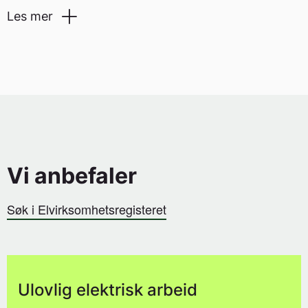
Les mer
Forskrift om elektroforetak og kvalifikasjonskrav for
arbeid knyttet til elektriske anlegg og elektrisk anlegg
(fek)
Vi anbefaler
Søk i Elvirksomhetsregisteret
Ulovlig elektrisk arbeid