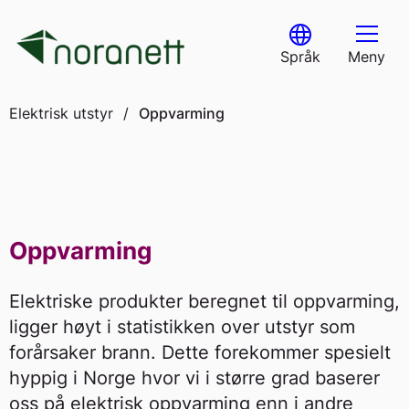
Skip
to
Select Language
content
Språk
Meny
Elektrisk utstyr
/
Oppvarming
Oppvarming
Elektriske produkter beregnet til oppvarming,
ligger høyt i statistikken over utstyr som
forårsaker brann. Dette forekommer spesielt
hyppig i Norge hvor vi i større grad baserer
oss på elektrisk oppvarming enn i andre