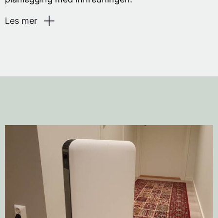
Les mer
​Det kan være en utfordring å finne gode løsninger
for oppvarming, spesielt i små rom. Varmeovner
vil ha best effekt når de monteres under et vindu.
Dette kommer ofte i konflikt med møblering og
gardiner. Kanskje passer det best å plassere
sofaen foran vinduet også? Det er fort gjort at
avstanden mellom varmeovnen og brennbart
materiale blir for liten!
Se til at avstanden til brennbart materiale
rundt varmeovnen ikke er for liten. Det må
ikke komme for nære! Det gjelder bl.a. klær,
gardiner, møbler etc.