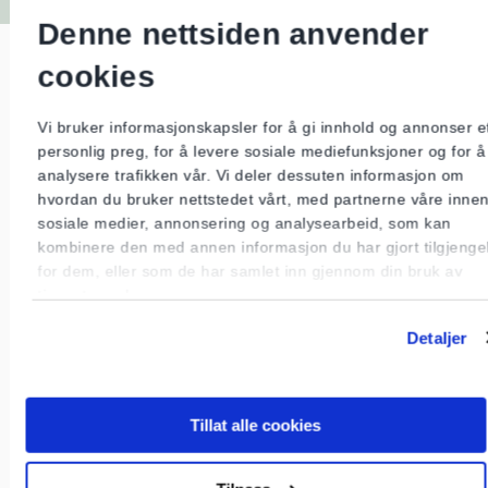
Gode råd for bruk av flyttbare
Denne nettsiden anvender
oljefylte ovner
cookies
Les bruksanvisningen og bruk ovnen riktig.
Vi bruker informasjonskapsler for å gi innhold og annonser e
Ikke bruk skjøteledning.
personlig preg, for å levere sosiale mediefunksjoner og for å
analysere trafikken vår. Vi deler dessuten informasjon om
Ikke dekk til ovnen eller plasser den i
hvordan du bruker nettstedet vårt, med partnerne våre inne
nærheten av brennbart materiale.
sosiale medier, annonsering og analysearbeid, som kan
Pass på at ovnen ikke velter ved lagring og
kombinere den med annen informasjon du har gjort tilgjengel
bruk, eller blir skadd under flytting. Ovnen skal
for dem, eller som de har samlet inn gjennom din bruk av
tjenestene deres.
oppbevares stående.
Bruk aldri en ovn som lekker olje. Ovner som
Detaljer
lekker skal leveres tilbake til forhandleren.
Bytt ut ovnen etter fem års bruk.
Tillat alle cookies
Flyttbare varmeovner gir rask varme i et kaldt
rom. Utvalget er stort, men vær klar over brann-