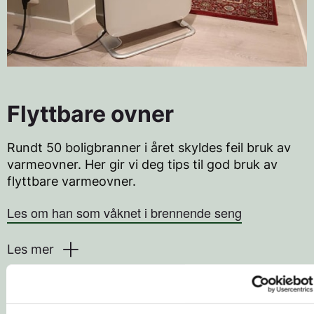
Dekk aldri til en varmeovn og bruk aldri
elektriske ovner til å tørke tøy på.
Vær spesielt varsomme når det gjelder
flyttbare ovner, stråleovner og vifteovner.
Bruk fastmonterte varmekilder til
hovedoppvarming i alle bygninger. Ikke baser
Flyttbare ovner
deg på bruk av flyttbare ovner.
Følg monteringsanvisningen og
Rundt 50 boligbranner i året skyldes feil bruk av
varmeovner. Her gir vi deg tips til god bruk av
sikkerhetsinformasjonen fra produsenten for å
flyttbare varmeovner.
ivareta sikkerheten.
Ikke bruk skjøteledning til varmeovner, men
Les om han som våknet i brennende seng
plugg dem rett i en stikkontakt.
Les mer